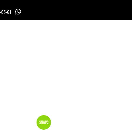
7-65-61
Snaps