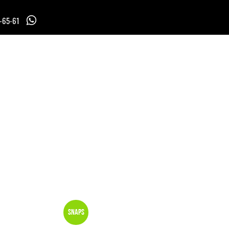
7-65-61
Snaps