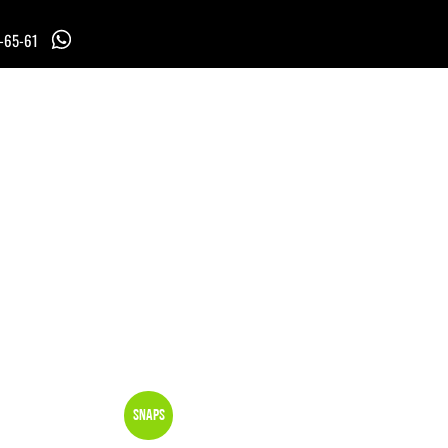
7-65-61
Snaps