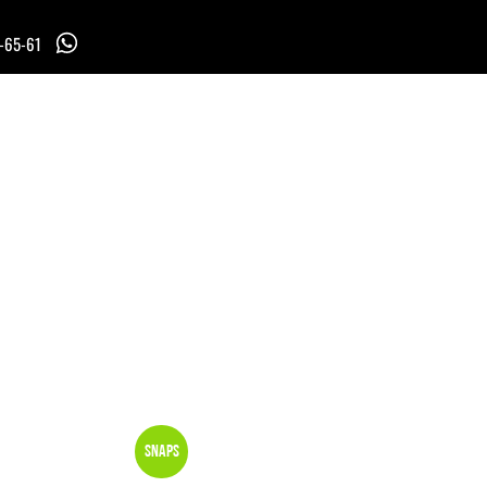
7-65-61
Snaps