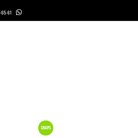
7-65-61
Snaps