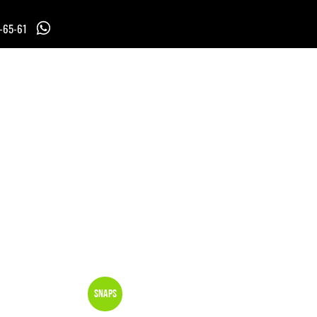
7-65-61
Snaps