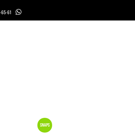
7-65-61
Snaps