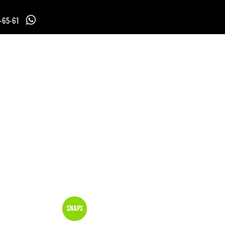
7-65-61
Snaps