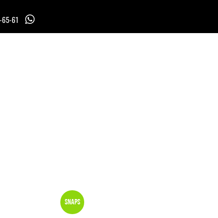
7-65-61
Snaps