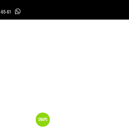
7-65-61
Snaps