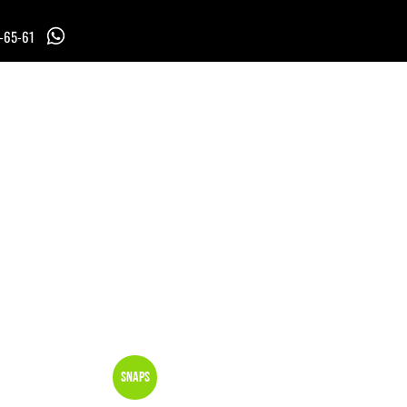
7-65-61
Snaps