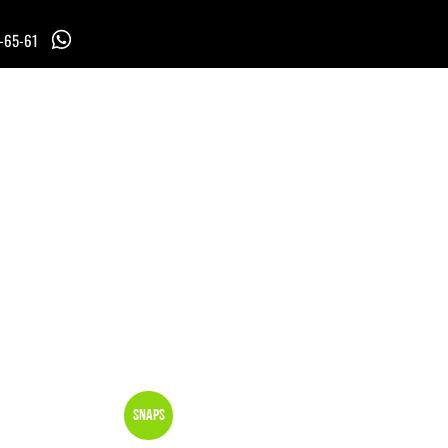
7-65-61
Snaps