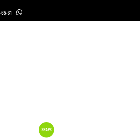
7-65-61
Snaps