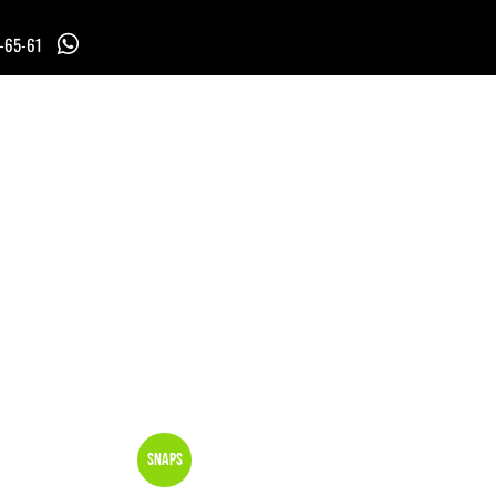
7-65-61
Snaps