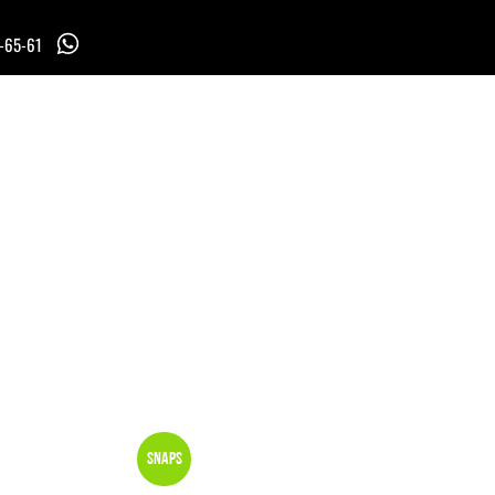
7-65-61
Snaps