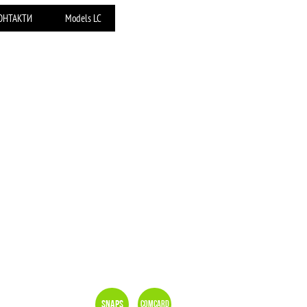
ОНТАКТИ
Models LC
Snaps
Comcard